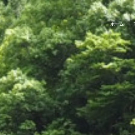
コ
ン
テ
ホーム
ン
ツ
へ
ス
キ
ッ
プ