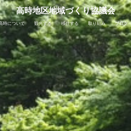
高時地区地域づくり協議会
高時について
観光する
移住する
取り組み
ブログ